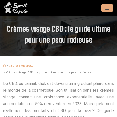
Crèmes visage CBD : le guide ultime
pour une peau radieuse
/
CBD et E-cigarette
/ Crèmes visage CBD : le guide ultime pour une peau radieuse
Le CBD, ou cannabidiol, est devenu un ingrédient phare dans
le monde de la cosmétique. Son utilisation dans les crèmes
visage connaît une croissance exponentielle, avec une
augmentation de 50% des ventes en 2023. Mais quels sont
réellement les bienfaits du CBD pour la peau? Ce guide