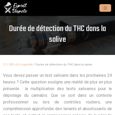
Durée de détection du THC dans la
salive
/
CBD et E-cigarette
/ Durée de détection du THC dans la salive
Vous devez passer un test salivaire dans les prochaines 24
heures ? Cette question souligne une réalité de plus en plus
présente : la multiplication des tests salivaires pour le
dépistage du cannabis. Que ce soit dans un contexte
professionnel ou lors de contrôles routiers, une
compréhension approfondie des tenants et aboutissants de