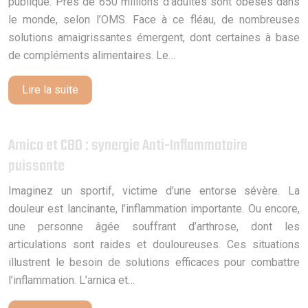
publique. Près de 650 millions d’adultes sont obèses dans
le monde, selon l’OMS. Face à ce fléau, de nombreuses
solutions amaigrissantes émergent, dont certaines à base
de compléments alimentaires. Le…
Lire la suite
Arnica et CBD : synergie Anti-Inflammatoire
puissante
Imaginez un sportif, victime d’une entorse sévère. La
douleur est lancinante, l’inflammation importante. Ou encore,
une personne âgée souffrant d’arthrose, dont les
articulations sont raides et douloureuses. Ces situations
illustrent le besoin de solutions efficaces pour combattre
l’inflammation. L’arnica et…