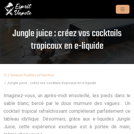
Jungle juice : créez vos cocktails
tropicaux en e-liquide
/
Saveurs fruitées et fraîches
/ Jungle juice : créez vos cocktails tropicaux en e-liquide
Imaginez-vous, un après-midi ensoleillé, les pieds dans le
sable blanc, bercé par le doux murmure des vagues… Un
cocktail tropical rafraîchissant compléterait parfaitement ce
tableau idyllique. Désormais, grâce aux e-liquides Jungle
Juice, cette expérience exotique est à portée de main,