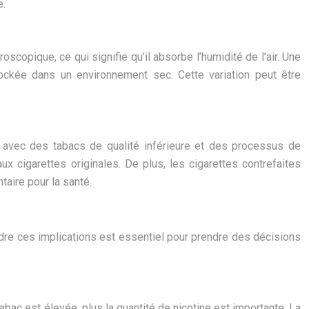
e.
scopique, ce qui signifie qu’il absorbe l’humidité de l’air. Une
ockée dans un environnement sec. Cette variation peut être
 avec des tabacs de qualité inférieure et des processus de
x cigarettes originales. De plus, les cigarettes contrefaites
aire pour la santé.
ndre ces implications est essentiel pour prendre des décisions
bac est élevée, plus la quantité de nicotine est importante. La