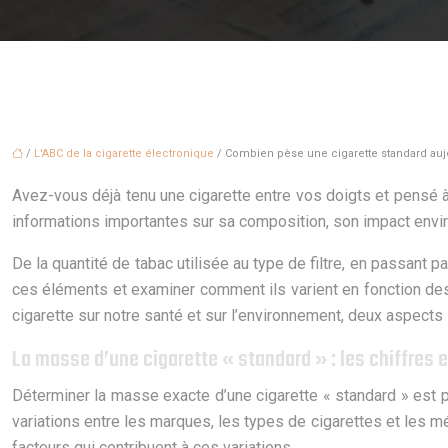
/
L'ABC de la cigarette électronique
/ Combien pèse une cigarette standard auj
Avez-vous déjà tenu une cigarette entre vos doigts et pensé à
informations importantes sur sa composition, son impact envir
De la quantité de tabac utilisée au type de filtre, en passant 
ces éléments et examiner comment ils varient en fonction de
cigarette sur notre santé et sur l’environnement, deux aspects
La masse d’une cigarette « standard » : les chiffres e
Déterminer la masse exacte d’une cigarette « standard » est plus
variations entre les marques, les types de cigarettes et les
facteurs qui contribuent à ces variations.