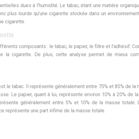
entielles dues à l’humidité. Le tabac, étant une matière organiqu
 plus lourde qu’une cigarette stockée dans un environnement sec
e cigarette.
arette
érents composants : le tabac, le papier, le filtre et l’adhésif
 de la cigarette. De plus, cette analyse permet de mieux co
t le tabac. Il représente généralement entre 70% et 85% de la m
se. Le papier, quant à lui, représente environ 10% à 20% de la 
eprésente généralement entre 5% et 10% de la masse totale. Le
lace représente une part infime de la masse totale.