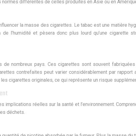
s normes différentes de celles produites en Asie ou en Amériqu
fluencer la masse des cigarettes. Le tabac est une matière hygro
de l’humidité et pèsera donc plus lourd qu’une cigarette st
ns de nombreux pays. Ces cigarettes sont souvent fabriquées
rettes contrefaites peut varier considérablement par rapport au
s cigarettes originales, ce qui représente un risque supplément
ment
des implications réelles sur la santé et l’environnement. Compre
des déchets.
 quantité de nicotine absorbée par le fumeur. Plus la masse du ta