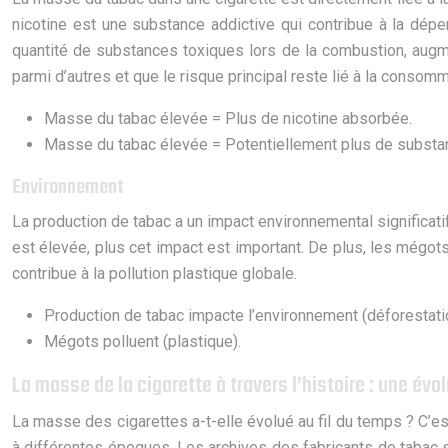
nicotine est une substance addictive qui contribue à la dép
quantité de substances toxiques lors de la combustion, augmen
parmi d’autres et que le risque principal reste lié à la conso
Masse du tabac élevée = Plus de nicotine absorbée.
Masse du tabac élevée = Potentiellement plus de substan
Environnement
La production de tabac a un impact environnemental significat
est élevée, plus cet impact est important. De plus, les mégots
contribue à la pollution plastique globale.
Production de tabac impacte l’environnement (déforestatio
Mégots polluent (plastique).
La masse de la cigarette à travers l’histoire : une évo
La masse des cigarettes a-t-elle évolué au fil du temps ? C’est
à différentes époques. Les archives des fabricants de tabac 