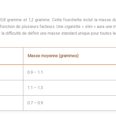
 0,8 gramme et 1,2 gramme. Cette fourchette inclut la masse du t
onction de plusieurs facteurs. Une cigarette « slim » aura une m
a difficulté de définir une masse standard unique pour toutes le
Masse moyenne (grammes)
0.9 – 1.1
1.1 – 1.3
0.7 – 0.9