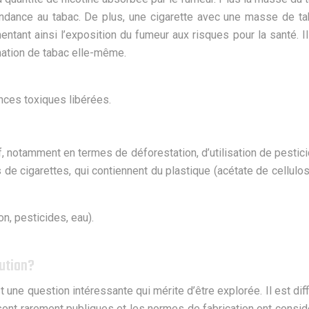
endance au tabac. De plus, une cigarette avec une masse de ta
tant ainsi l’exposition du fumeur aux risques pour la santé. I
mmation de tabac elle-même.
ces toxiques libérées.
if, notamment en termes de déforestation, d’utilisation de pesti
 de cigarettes, qui contiennent du plastique (acétate de cellulos
n, pesticides, eau).
lution?
 une question intéressante qui mérite d’être explorée. Il est diff
sont rarement publiques et les normes de fabrication ont consi