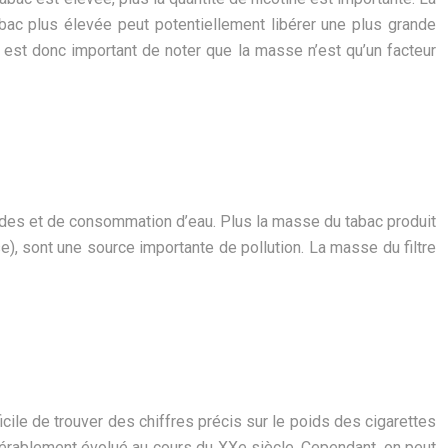
bac plus élevée peut potentiellement libérer une plus grande
l est donc important de noter que la masse n’est qu’un facteur
cides et de consommation d’eau. Plus la masse du tabac produit
e), sont une source importante de pollution. La masse du filtre
icile de trouver des chiffres précis sur le poids des cigarettes
dérablement évolué au cours du XXe siècle. Cependant, on peut