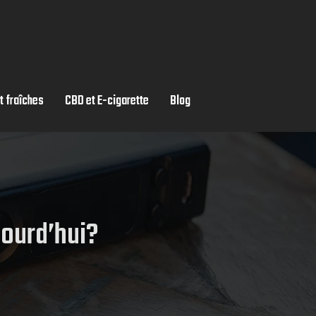
t fraîches
CBD et E-cigarette
Blog
jourd’hui?