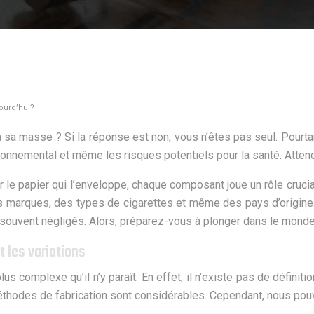
ourd’hui?
 sa masse ? Si la réponse est non, vous n’êtes pas seul. Pourt
onnemental et même les risques potentiels pour la santé. Attend
par le papier qui l’enveloppe, chaque composant joue un rôle cruci
s marques, des types de cigarettes et même des pays d’origine.
 souvent négligés. Alors, préparez-vous à plonger dans le monde 
t les variations
 complexe qu’il n’y paraît. En effet, il n’existe pas de définiti
 méthodes de fabrication sont considérables. Cependant, nous po