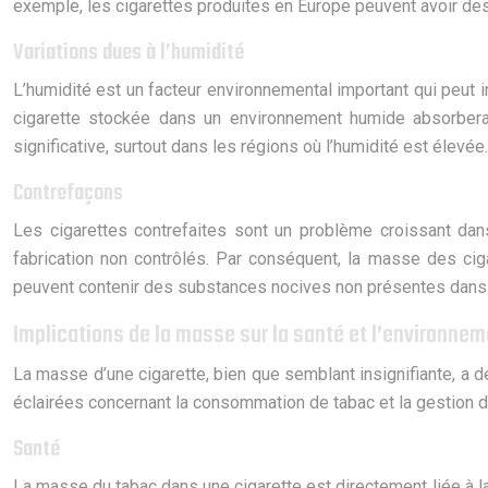
exemple, les cigarettes produites en Europe peuvent avoir de
Variations dues à l’humidité
L’humidité est un facteur environnemental important qui peut in
cigarette stockée dans un environnement humide absorbera 
significative, surtout dans les régions où l’humidité est élevée.
Contrefaçons
Les cigarettes contrefaites sont un problème croissant da
fabrication non contrôlés. Par conséquent, la masse des ciga
peuvent contenir des substances nocives non présentes dans le
Implications de la masse sur la santé et l’environne
La masse d’une cigarette, bien que semblant insignifiante, a 
éclairées concernant la consommation de tabac et la gestion 
Santé
La masse du tabac dans une cigarette est directement liée à la