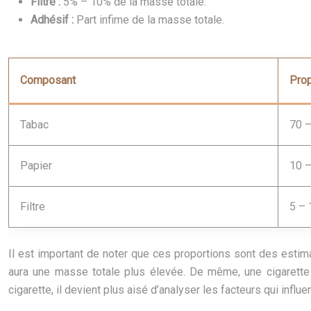
Filtre :
5% – 10% de la masse totale.
Adhésif :
Part infime de la masse totale.
Composant
Prop
Tabac
70 –
Papier
10 –
Filtre
5 – 
Il est important de noter que ces proportions sont des estima
aura une masse totale plus élevée. De même, une cigarette 
cigarette, il devient plus aisé d’analyser les facteurs qui infl