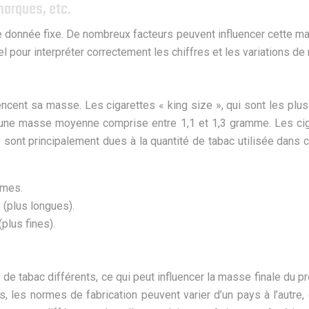
marques, etc.
 donnée fixe. De nombreux facteurs peuvent influencer cette mass
 pour interpréter correctement les chiffres et les variations de
luencent sa masse. Les cigarettes « king size », qui sont les p
t une masse moyenne comprise entre 1,1 et 1,3 gramme. Les cig
nt principalement dues à la quantité de tabac utilisée dans chaq
mmes.
(plus longues).
plus fines).
de tabac différents, ce qui peut influencer la masse finale du p
s, les normes de fabrication peuvent varier d’un pays à l’autr